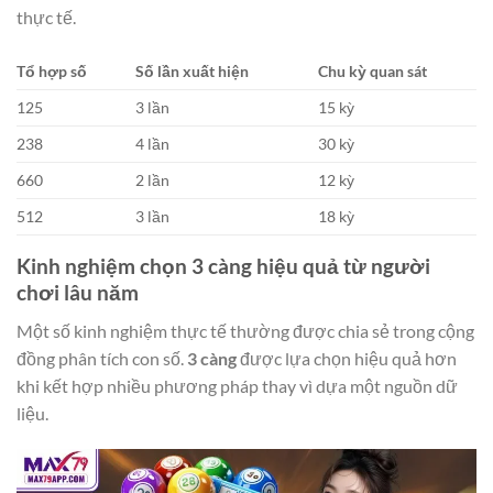
thực tế.
Tổ hợp số
Số lần xuất hiện
Chu kỳ quan sát
125
3 lần
15 kỳ
238
4 lần
30 kỳ
660
2 lần
12 kỳ
512
3 lần
18 kỳ
Kinh nghiệm chọn 3 càng hiệu quả từ người
chơi lâu năm
Một số kinh nghiệm thực tế thường được chia sẻ trong cộng
đồng phân tích con số.
3 càng
được lựa chọn hiệu quả hơn
khi kết hợp nhiều phương pháp thay vì dựa một nguồn dữ
liệu.