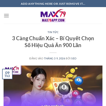
Bỏ
ADD ANYTHING HERE OR JUST REMOVE IT...
qua
nội
dung
TIN TỨC
3 Càng Chuẩn Xác – Bí Quyết Chọn
Số Hiệu Quả Ăn 900 Lần
ĐĂNG VÀO
THÁNG 3 9, 2026
BỞI
SEO
09
Th3