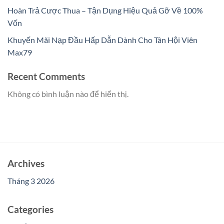
Hoàn Trả Cược Thua – Tận Dụng Hiệu Quả Gỡ Về 100%
Vốn
Khuyến Mãi Nạp Đầu Hấp Dẫn Dành Cho Tân Hội Viên
Max79
Recent Comments
Không có bình luận nào để hiển thị.
Archives
Tháng 3 2026
Categories