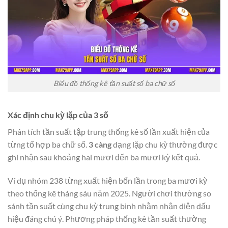
Biểu đồ thống kê tần suất số ba chữ số
Xác định chu kỳ lặp của 3 số
Phân tích tần suất tập trung thống kê số lần xuất hiện của
từng tổ hợp ba chữ số.
3 càng
dạng lặp chu kỳ thường được
ghi nhận sau khoảng hai mươi đến ba mươi kỳ kết quả.
Ví dụ nhóm 238 từng xuất hiện bốn lần trong ba mươi kỳ
theo thống kê tháng sáu năm 2025. Người chơi thường so
sánh tần suất cùng chu kỳ trung bình nhằm nhận diện dấu
hiệu đáng chú ý. Phương pháp thống kê tần suất thường