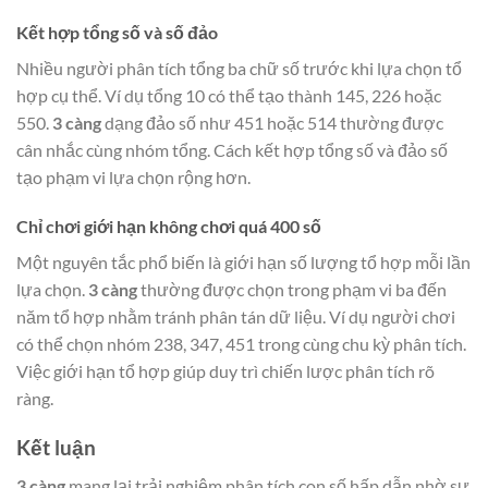
Kết hợp tổng số và số đảo
Nhiều người phân tích tổng ba chữ số trước khi lựa chọn tổ
hợp cụ thể. Ví dụ tổng 10 có thể tạo thành 145, 226 hoặc
550.
3 càng
dạng đảo số như 451 hoặc 514 thường được
cân nhắc cùng nhóm tổng. Cách kết hợp tổng số và đảo số
tạo phạm vi lựa chọn rộng hơn.
Chỉ chơi giới hạn không chơi quá 400 số
Một nguyên tắc phổ biến là giới hạn số lượng tổ hợp mỗi lần
lựa chọn.
3 càng
thường được chọn trong phạm vi ba đến
năm tổ hợp nhằm tránh phân tán dữ liệu. Ví dụ người chơi
có thể chọn nhóm 238, 347, 451 trong cùng chu kỳ phân tích.
Việc giới hạn tổ hợp giúp duy trì chiến lược phân tích rõ
ràng.
Kết luận
3 càng
mang lại trải nghiệm phân tích con số hấp dẫn nhờ sự