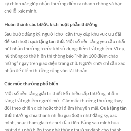
ký chính xác giúp nhận thưởng diễn ra nhanh chóng và hạn
chế lỗi xác minh.
Hoàn thành các bước kích hoạt phần thưởng
Sau bước đăng ký, người chơi cần truy cập khu vực ưu đãi
để kích hoạt
quà tặng tân thủ
. Một số nền tảng yêu cầu nhấn
nút nhận thưởng trước khi sử dụng điểm trải nghiệm. Ví dụ,
hệ thống có thể hiển thị thông báo “Nhận 100 điểm chào
mừng” ngay trên giao diện trang chủ. Người chơi chỉ cần xác
nhận để điểm thưởng cộng vào tài khoản.
Các mốc thưởng phổ biến
Một số nền tảng giải trí thiết kế nhiều cấp thưởng nhằm
tăng trải nghiệm người mới. Các mốc thưởng thường thay
đổi theo chiến dịch hoặc thời điểm khuyến mãi.
Quà tặng tân
thủ
thường chia thành nhiều giai đoạn như đăng ký, xác
minh, hoặc tham gia trò chơi đầu tiên. Bảng sau minh họa
một ví dụ phổ biến trong hệ thống thưởng dành cho thành