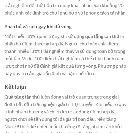
trải nghiệm để thử bốn trò quay khác nhau. Sau khoảng 20
phút, anh xác định trò chơi phù hợp với phong cách cá nhân.
Phân bổ và rút ngay khi đủ vòng
Một chiến lược quan trọng khi sử dụng
quà tặng tân thủ
là
phân bổ điểm thưởng hợp lý. Người chơi nên chia điểm
thành nhiều lượt trải nghiệm thay vì sử dụng toàn bộ trong
một lần. Ví dụ, 100 điểm trải nghiệm có thể chia thành năm
lượt chơi nhỏ để đánh giá kết quả từng vòng. Phương pháp
này duy trì cảm giác ổn định và hạn chế rủi ro.
Kết luận
Quà tặng tân thủ
luôn đóng vai trò quan trọng trong giai
đoạn bắt đầu trải nghiệm giải trí trực tuyến. Khi hiểu rõ quy
trình nhận thưởng và chiến lược sử dụng điểm hợp lý,
người chơi sẽ tận dụng tối đa giá trị ban đầu. Nền tảng
Max79 thiết kế nhiều mốc thưởng rõ ràng nhằm tạo khởi