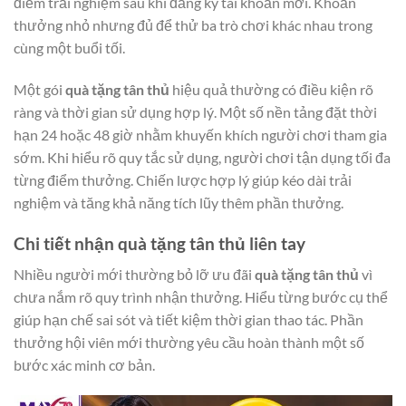
điểm trải nghiệm sau khi đăng ký tài khoản mới. Khoản
thưởng nhỏ nhưng đủ để thử ba trò chơi khác nhau trong
cùng một buổi tối.
Một gói
quà tặng tân thủ
hiệu quả thường có điều kiện rõ
ràng và thời gian sử dụng hợp lý. Một số nền tảng đặt thời
hạn 24 hoặc 48 giờ nhằm khuyến khích người chơi tham gia
sớm. Khi hiểu rõ quy tắc sử dụng, người chơi tận dụng tối đa
từng điểm thưởng. Chiến lược hợp lý giúp kéo dài trải
nghiệm và tăng khả năng tích lũy thêm phần thưởng.
Chi tiết nhận quà tặng tân thủ liên tay
Nhiều người mới thường bỏ lỡ ưu đãi
quà tặng tân thủ
vì
chưa nắm rõ quy trình nhận thưởng. Hiểu từng bước cụ thể
giúp hạn chế sai sót và tiết kiệm thời gian thao tác. Phần
thưởng hội viên mới thường yêu cầu hoàn thành một số
bước xác minh cơ bản.