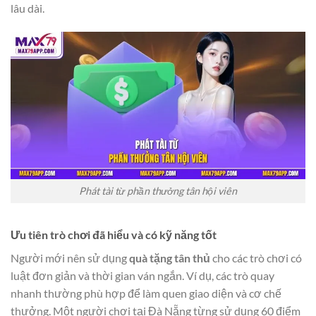
lâu dài.
Phát tài từ phần thưởng tân hội viên
Ưu tiên trò chơi đã hiểu và có kỹ năng tốt
Người mới nên sử dụng
quà tặng tân thủ
cho các trò chơi có
luật đơn giản và thời gian ván ngắn. Ví dụ, các trò quay
nhanh thường phù hợp để làm quen giao diện và cơ chế
thưởng. Một người chơi tại Đà Nẵng từng sử dụng 60 điểm