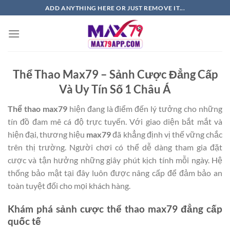
Bỏ
ADD ANYTHING HERE OR JUST REMOVE IT...
qua
nội
dung
Thể Thao Max79 – Sảnh Cược Đẳng Cấp
Và Uy Tín Số 1 Châu Á
Thể thao max79
hiện đang là điểm đến lý tưởng cho những
tín đồ đam mê cá độ trực tuyến. Với giao diện bắt mắt và
hiện đại, thương hiệu
max79
đã khẳng định vị thế vững chắc
trên thị trường. Người chơi có thể dễ dàng tham gia đặt
cược và tận hưởng những giây phút kịch tính mỗi ngày. Hệ
thống bảo mật tại đây luôn được nâng cấp để đảm bảo an
toàn tuyệt đối cho mọi khách hàng.
Khám phá sảnh cược thể thao max79 đẳng cấp
quốc tế