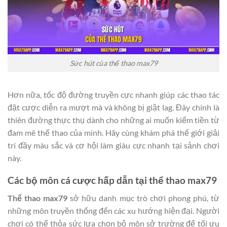
Sức hút của thể thao max79
Hơn nữa, tốc độ đường truyền cực nhanh giúp các thao tác
đặt cược diễn ra mượt mà và không bị giật lag. Đây chính là
thiên đường thực thụ dành cho những ai muốn kiếm tiền từ
đam mê thể thao của mình. Hãy cùng khám phá thế giới giải
trí đầy màu sắc và cơ hội làm giàu cực nhanh tại sảnh chơi
này.
Các bộ môn cá cược hấp dẫn tại thể thao max79
Thể thao max79
sở hữu danh mục trò chơi phong phú, từ
những môn truyền thống đến các xu hướng hiện đại. Người
chơi có thể thỏa sức lựa chọn bộ môn sở trường để tối ưu