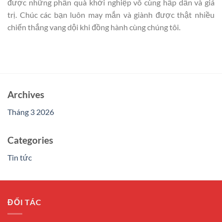
được những phần quà khởi nghiệp vô cùng hấp dẫn và giá
trị. Chúc các bạn luôn may mắn và giành được thật nhiều
chiến thắng vang dội khi đồng hành cùng chúng tôi.
Archives
Tháng 3 2026
Categories
Tin tức
ĐỐI TÁC