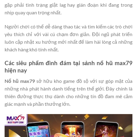
gặp phải tình trạng giật lag hay gián đoạn khi đang trong
nhịp quay quan trọng nhất.
Người chơi có thể dễ dàng thao tác và tìm kiếm các trò chơi
yêu thích chỉ với vài cú chạm đơn giản. Đội ngũ phát triển
luôn cập nhật xu hướng mới nhất để làm hài lòng cả những
khách hàng khó tính nhất.
Các siêu phẩm đình đám tại sảnh nổ hũ max79
hiện nay
Nổ hũ max79
sở hữu kho game đồ sộ với sự góp mặt của
những nhà phát hành danh tiếng trên thế giới. Đây chính là
thiên đường thực thụ dành cho những tín đồ đam mê cảm
giác mạnh và phần thưởng lớn.