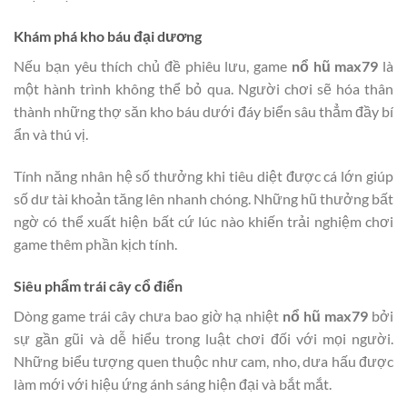
Khám phá kho báu đại dương
Nếu bạn yêu thích chủ đề phiêu lưu, game
nổ hũ max79
là
một hành trình không thể bỏ qua. Người chơi sẽ hóa thân
thành những thợ săn kho báu dưới đáy biển sâu thẳm đầy bí
ẩn và thú vị.
Tính năng nhân hệ số thưởng khi tiêu diệt được cá lớn giúp
số dư tài khoản tăng lên nhanh chóng. Những hũ thưởng bất
ngờ có thể xuất hiện bất cứ lúc nào khiến trải nghiệm chơi
game thêm phần kịch tính.
Siêu phẩm trái cây cổ điển
Dòng game trái cây chưa bao giờ hạ nhiệt
nổ hũ max79
bởi
sự gần gũi và dễ hiểu trong luật chơi đối với mọi người.
Những biểu tượng quen thuộc như cam, nho, dưa hấu được
làm mới với hiệu ứng ánh sáng hiện đại và bắt mắt.