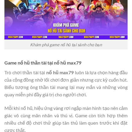
Khám phá game nổ hũ tại sảnh cho bạn
Game nổ hũ thần tài tại nổ hũ ma x79
Trò chơi thần tài tại
nổ hũ max79
luôn là lựa chọn hàng đầu
của cộng đồng nhờ lối chơi đơn giản nhưng cực kỳ cuốn hút.
Biểu tượng ông thần tài mang lại may mắn và những vòng
quay miễn phí đầy giá trị cho người chơi.
Mỗi khi nổ hũ, hiệu ứng vàng rơi ngập màn hình tạo nên cảm
giác vô cùng mãn nhãn và thú vị. Game còn tích hợp thêm
nhiều chế độ chơi thử giúp tân thủ làm quen trước khi đặt
cược thật.