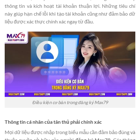
thông tin và kích hoạt tài khoản thuận lợi. Những tiêu chí
này giúp hạn chế lỗi khi tạo tài khoản cũng như đảm bảo dữ
liệu được xác thực chính xác ngay từ đầu.
Điều kiện cơ bản trong đăng ký Max79
Thông tin cá nhân của tân thủ phải chính xác
Mọi dữ liệu được nhập trong biểu mẫu cần đảm bảo đúng và
thuộc quyền sở hữu của người
đăng ký Max79.
Các thông