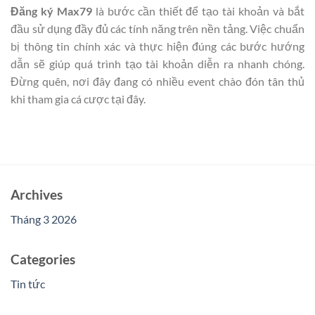
Đăng ký Max79
là bước cần thiết để tạo tài khoản và bắt
đầu sử dụng đầy đủ các tính năng trên nền tảng. Việc chuẩn
bị thông tin chính xác và thực hiện đúng các bước hướng
dẫn sẽ giúp quá trình tạo tài khoản diễn ra nhanh chóng.
Đừng quên, nơi đây đang có nhiều event chào đón tân thủ
khi tham gia cá cược tại đây.
Archives
Tháng 3 2026
Categories
Tin tức