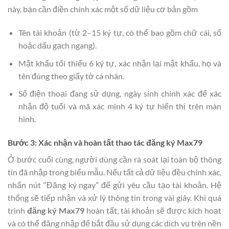
này, bạn cần điền chính xác một số dữ liệu cơ bản gồm
Tên tài khoản (từ 2–15 ký tự, có thể bao gồm chữ cái, số
hoặc dấu gạch ngang).
Mật khẩu tối thiểu 6 ký tự, xác nhận lại mật khẩu, họ và
tên đúng theo giấy tờ cá nhân.
Số điện thoại đang sử dụng, ngày sinh chính xác để xác
nhận độ tuổi và mã xác minh 4 ký tự hiển thị trên màn
hình.
Bước 3: Xác nhận và hoàn tất thao tác đăng ký Max79
Ở bước cuối cùng, người dùng cần rà soát lại toàn bộ thông
tin đã nhập trong biểu mẫu. Nếu tất cả dữ liệu đều chính xác,
nhấn nút “Đăng ký ngay” để gửi yêu cầu tạo tài khoản. Hệ
thống sẽ tiếp nhận và xử lý thông tin trong vài giây. Khi quá
trình
đăng ký Max79
hoàn tất, tài khoản sẽ được kích hoạt
và có thể đăng nhập để bắt đầu sử dụng các dịch vụ trên nền