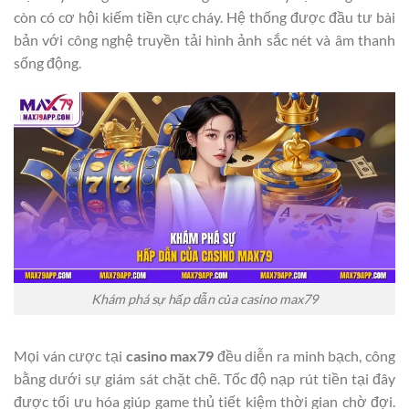
còn có cơ hội kiếm tiền cực cháy. Hệ thống được đầu tư bài
bản với công nghệ truyền tải hình ảnh sắc nét và âm thanh
sống động.
Khám phá sự hấp dẫn của casino max79
Mọi ván cược tại
casino max79
đều diễn ra minh bạch, công
bằng dưới sự giám sát chặt chẽ. Tốc độ nạp rút tiền tại đây
được tối ưu hóa giúp game thủ tiết kiệm thời gian chờ đợi.