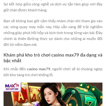
Sự kết hợp giữa công nghệ và dịch vụ tận tâm giúp nơi đây
giữ chân được khách hàng.
Bạn sẽ không bao giờ cảm thấy nhàm chán khi tham gia vào
các vòng quay may mắn này. Hãy sẵn sàng để trải nghiệm
những giây phút hồi hộp và kịch tính trong từng ván bài. Đây
chính là thiên đường thực sự dành cho những ai muốn đổi
đời từ niềm đam mê.
Khám phá kho trò chơi casino max79 đa dạng và
bậc nhất
Khi nhắc đến
casino max79
, người chơi sẽ bị choáng ngợp
bởi kho tàng trò chơi khổng lồ.