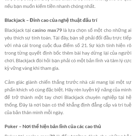
nếu bạn muốn kiếm tiền nhanh chóng nhất.
Blackjack – Đỉnh cao của nghệ thuật đấu trí
Blackjack tại
casino max79
là lựa chọn số một cho những ai
yêu thích sự tính toán. Tại đây, bạn sẽ phải đối đầu trực tiếp
với nhà cái trong cuộc đua điểm số 21. Sự kịch tính hiện rõ
trong từng quyết định bốc thêm bài hay dừng lại của người
chơi. Blackjack đòi hỏi bạn phải có một bản lĩnh và tâm lý cực
kỳ vững vàng khi tham gia.
Cảm giác giành chiến thắng trước nhà cái mang lại một sự
phấn khích vô cùng đặc biệt. Hãy rèn luyện kỹ năng của mình
để trở thành một tay chơi Blackjack chuyên nghiệp tại hệ
thống. Đây là nơi bạn có thể khẳng định đẳng cấp và trí tuệ
của bản thân mình mỗi ngày.
Poker – Nơi thể hiện bản lĩnh của các cao thủ